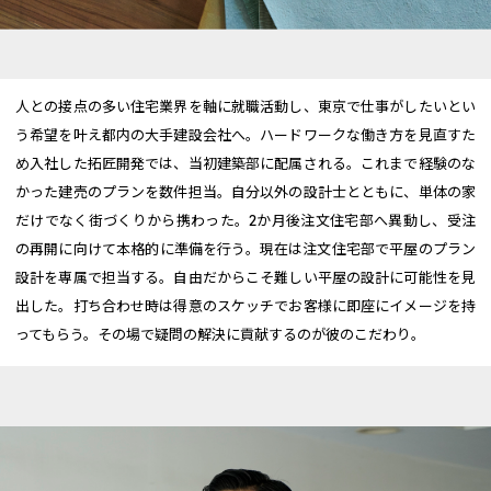
人との接点の多い住宅業界を軸に就職活動し、東京で仕事がしたいとい
う希望を叶え都内の大手建設会社へ。ハードワークな働き方を見直すた
め入社した拓匠開発では、当初建築部に配属される。これまで経験のな
かった建売のプランを数件担当。自分以外の設計士とともに、単体の家
だけでなく街づくりから携わった。2か月後注文住宅部へ異動し、受注
の再開に向けて本格的に準備を行う。現在は注文住宅部で平屋のプラン
設計を専属で担当する。自由だからこそ難しい平屋の設計に可能性を見
出した。打ち合わせ時は得意のスケッチでお客様に即座にイメージを持
ってもらう。その場で疑問の解決に貢献するのが彼のこだわり。