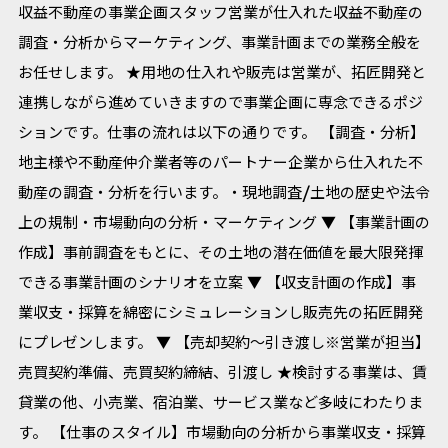
収益不動産の事業企画スタッフ営業が仕入れた収益不動産の
調査・分析からマーケティング、事業計画までの業務全般を
お任せします。 ★用地の仕入れや販売は営業が、拓匠開発と
連携しながら進めていきますので事業企画に専念できるポジ
ションです。仕事の流れは以下の通りです。 【調査・分析】
地主様や不動産仲介業者等のパートナー企業から仕入れた不
動産の調査・分析を行います。・現地調査/土地の歴史や法令
上の規制・市場動向の分析・マーケティング ▼ 【事業計画の
作成】事前調査をもとに、その土地の潜在価値を最大限発揮
できる事業計画のシナリオを立案 ▼ 【収支計画の作成】事
業収支・採算を綿密にシミュレーションし販売先の拓匠開発
にプレゼンします。 ▼ 【売却契約～引き渡し※営業が担当】
売買契約準備、売買契約締結、引渡し ★検討する事業は、賃
貸業の他、小売業、宿泊業、サービス業など多岐にわたりま
す。 【仕事のスタイル】市場動向の分析から事業収支・採算