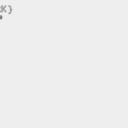
K }
容