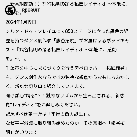
【新番組始動！】熊谷拓明の踊る拓匠レイディオ 〜本能に、
感動を。〜
2024年1月19日
シルク・ドゥ・ソレイユにて850ステージに立った異色の経
歴を持つダンス劇作家「熊谷拓明」がお届けするポッドキャ
スト『熊谷拓明の踊る拓匠レイディオ 〜本能に、感動
を。〜』。
千葉市を中心にまちづくりを行うデベロッパー「拓匠開発」
を、ダンス劇作家ならではの独特な観点からおもしろおかし
く、新たな切り口で紹介していきます。
聞けば心“踊る”？！独特なリズムから生み出される、新感
覚“レイディオ”をお楽しみください。
記念すべき第一弾は「平屋の街の誕生」。
なぜ平屋分譲に取り組み始めたのか、その真相へ「熊谷拓
明」が迫ります。